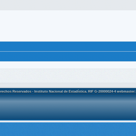
rechos Reservados - Instituto Nacional de Estadística. RIF G-20000024-4 webmaster: